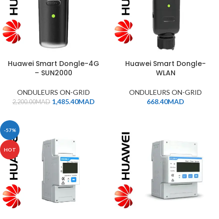
Huawei Smart Dongle-4G
Huawei Smart Dongle-
– SUN2000
WLAN
ONDULEURS ON-GRID
ONDULEURS ON-GRID
1,485.40
MAD
668.40
MAD
2,200.00
MAD
-57%
HOT