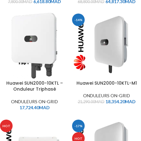
6,618.80
MAD
64,817.30
MAD
7,800.00
MAD
68,800.00
MAD
-14%
Huawei SUN2000-10KTL –
Huawei SUN2000-10KTL-M1
Onduleur Triphasé
ONDULEURS ON-GRID
ONDULEURS ON-GRID
18,354.20
MAD
21,290.00
MAD
17,724.40
MAD
HOT
-17%
HOT