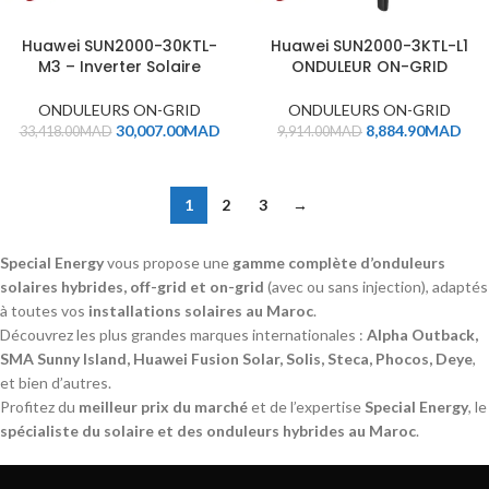
Huawei SUN2000-30KTL-
Huawei SUN2000-3KTL-L1
M3 – Inverter Solaire
ONDULEUR ON-GRID
ONDULEURS ON-GRID
ONDULEURS ON-GRID
30,007.00
MAD
8,884.90
MAD
33,418.00
MAD
9,914.00
MAD
1
2
3
→
Special Energy
vous propose une
gamme complète d’onduleurs
solaires hybrides, off-grid et on-grid
(avec ou sans injection), adaptés
à toutes vos
installations solaires au Maroc
.
Découvrez les plus grandes marques internationales :
Alpha Outback,
SMA Sunny Island, Huawei Fusion Solar, Solis, Steca, Phocos, Deye
,
et bien d’autres.
Profitez du
meilleur prix du marché
et de l’expertise
Special Energy
, le
spécialiste du solaire et des onduleurs hybrides au Maroc
.