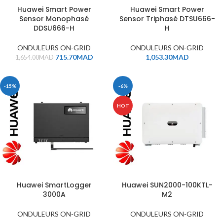
Huawei Smart Power
Huawei Smart Power
Sensor Monophasé
Sensor Triphasé DTSU666-
DDSU666-H
H
ONDULEURS ON-GRID
ONDULEURS ON-GRID
715.70
MAD
1,053.30
MAD
1,654.00
MAD
-15%
-6%
HOT
Huawei SmartLogger
Huawei SUN2000-100KTL-
3000A
M2
ONDULEURS ON-GRID
ONDULEURS ON-GRID