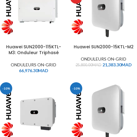
Huawei SUN2000-115KTL-
Huawei SUN2000-15KTL-M2
M3: Onduleur Triphasé
ONDULEURS ON-GRID
ONDULEURS ON-GRID
21,383.30
MAD
25,800.00
MAD
66,976.30
MAD
-10%
-10%