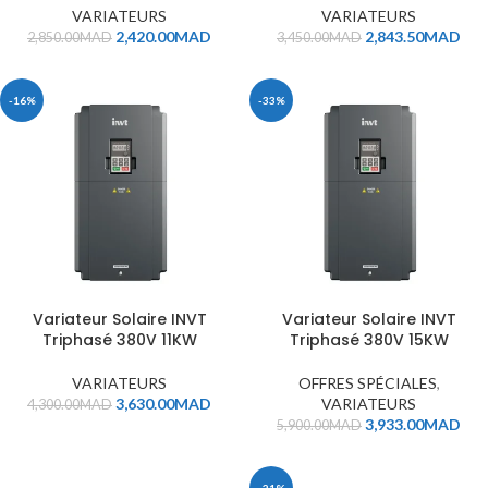
VARIATEURS
VARIATEURS
2,420.00
MAD
2,843.50
MAD
2,850.00
MAD
3,450.00
MAD
-16%
-33%
Variateur Solaire INVT
Variateur Solaire INVT
Triphasé 380V 11KW
Triphasé 380V 15KW
VARIATEURS
OFFRES SPÉCIALES
,
3,630.00
MAD
VARIATEURS
4,300.00
MAD
3,933.00
MAD
5,900.00
MAD