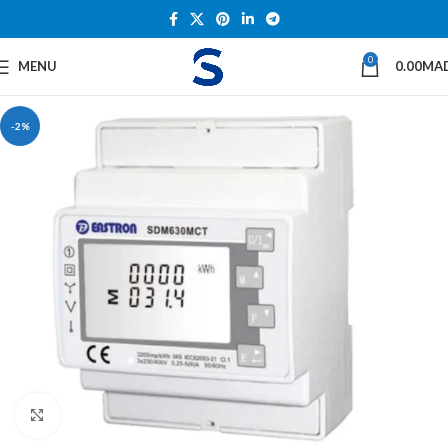
0
MENU
0.00
MA
-2%
Click to enlarge