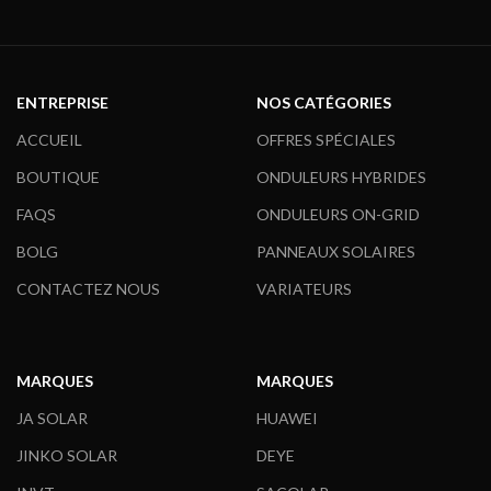
dans le circuit électrique. Il peut
Huawei Smart Dongle-WLAN
réaliser la mise en réseau avec le
périphérique externe via l’interface
de communication RS485.
Certificats et garanties:
CLIQUEZ-
ENTREPRISE
NOS CATÉGORIES
ICI
ACCUEIL
OFFRES SPÉCIALES
BOUTIQUE
ONDULEURS HYBRIDES
FAQS
ONDULEURS ON-GRID
BOLG
PANNEAUX SOLAIRES
CONTACTEZ NOUS
VARIATEURS
MARQUES
MARQUES
JA SOLAR
HUAWEI
JINKO SOLAR
DEYE