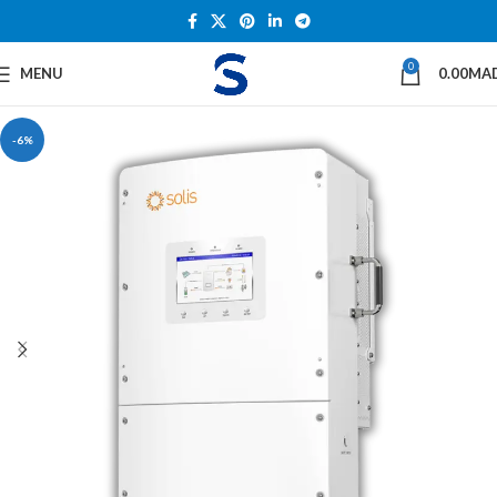
0
MENU
0.00
MA
-6%