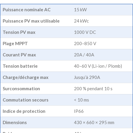
Puissance nominale AC
15 kW
Puissance PV max utilisable
24 kWc
Tension PV max
1000 V DC
Plage MPPT
200–850 V
Courant PV max
20A / 40A
Tension batterie
40–60 V (Li-ion / Plomb)
Charge/décharge max
Jusqu’à 290A
Surconsommation
200 % pendant 10 s
Commutation secours
< 10 ms
Indice de protection
IP66
Dimensions
430 × 660 × 295 mm