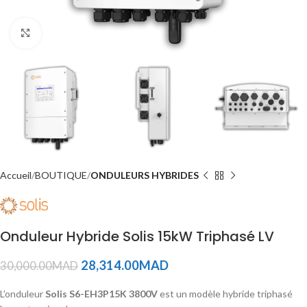
Click to enlarge
Accueil
BOUTIQUE
ONDULEURS HYBRIDES
Onduleur Hybride Solis 15kW Triphasé LV
28,314.00
MAD
30,000.00
MAD
L’onduleur
Solis S6-EH3P15K
3800V
est un modèle hybride triphasé