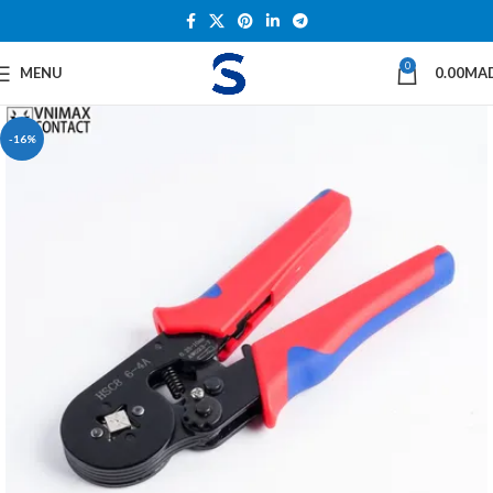
0
MENU
0.00
MA
-16%