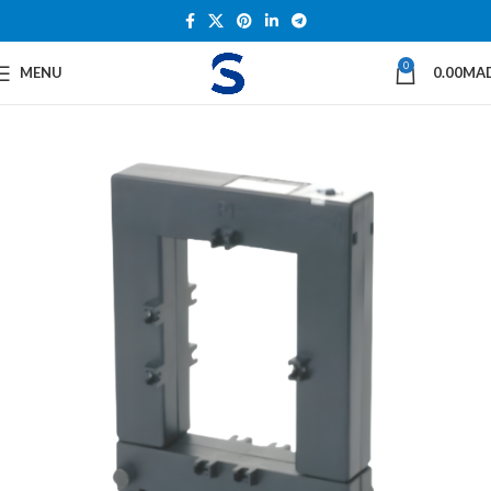
0
MENU
0.00
MA