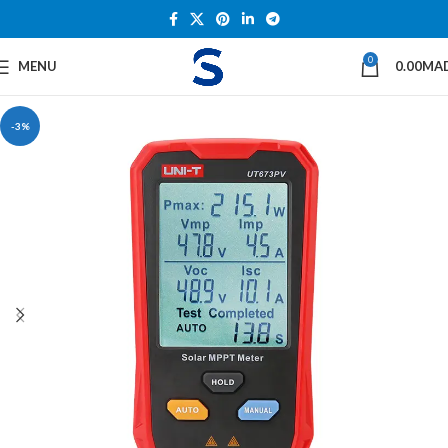
0
MENU
0.00
MA
-3%