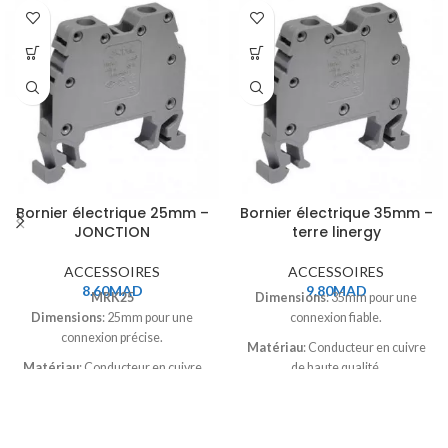
Bornier électrique 25mm –
Bornier électrique 35mm –
JONCTION
terre linergy
ACCESSOIRES
ACCESSOIRES
8.60
MAD
9.80
MAD
MRK25
Dimensions
: 35mm pour une
Dimensions
: 25mm pour une
connexion fiable.
connexion précise.
Matériau
: Conducteur en cuivre
Matériau
: Conducteur en cuivre
de haute qualité.
durable et anti-corrosion.
Applications
: Idéal pour
Applications
: Parfait pour
installations industrielles et
installations résidentielles et
résidentielles.