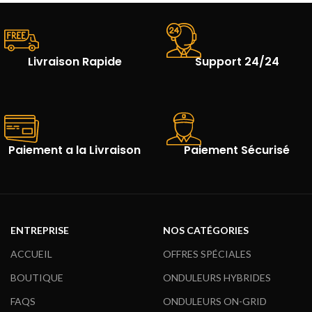
petites industries.
Résistance
: Résistant aux
Résistance
: Résistant aux
courants élevés et aux conditions
températures élevées et aux
extrêmes.
environnements difficiles.
Livraison Rapide
Support 24/24
Paiement a la Livraison
Paiement Sécurisé
ENTREPRISE
NOS CATÉGORIES
ACCUEIL
OFFRES SPÉCIALES
BOUTIQUE
ONDULEURS HYBRIDES
FAQS
ONDULEURS ON-GRID